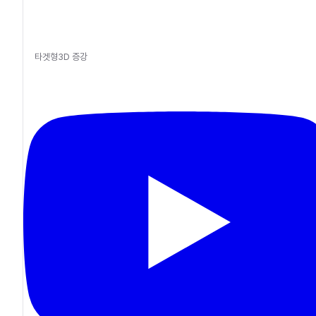
타겟형3D 증강