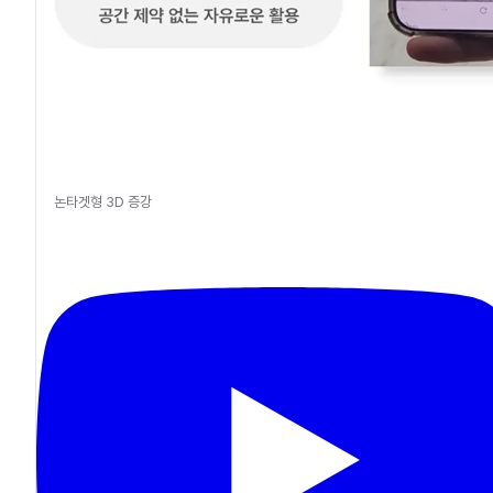
논타겟형 3D 증강